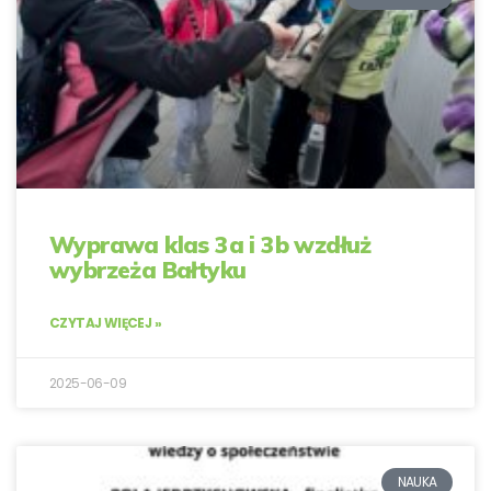
Wyprawa klas 3a i 3b wzdłuż
wybrzeża Bałtyku
CZYTAJ WIĘCEJ »
2025-06-09
NAUKA