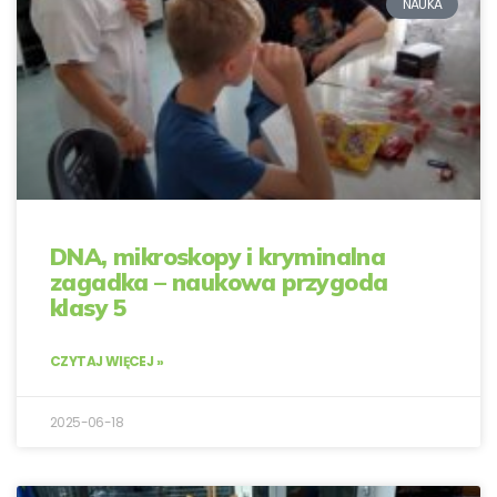
NAUKA
DNA, mikroskopy i kryminalna
zagadka – naukowa przygoda
klasy 5
CZYTAJ WIĘCEJ »
2025-06-18