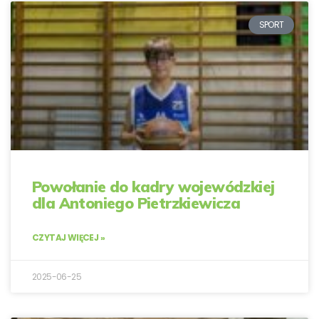
SPORT
Powołanie do kadry wojewódzkiej
dla Antoniego Pietrzkiewicza
CZYTAJ WIĘCEJ »
2025-06-25