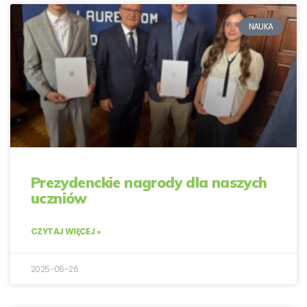
NAUKA
Prezydenckie nagrody dla naszych
uczniów
CZYTAJ WIĘCEJ »
2025-06-26