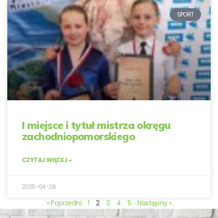
SPORT
I miejsce i tytuł mistrza okręgu
zachodniopomorskiego
CZYTAJ WIĘCEJ »
2025-04-28
« Poprzedni
1
2
3
4
5
Następny »