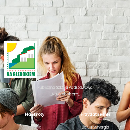
Publiczna Szkoła Podstawowa
,,Na Głębokiem,,
Na skróty
Przydatne linki
Historia
Librus Synergia