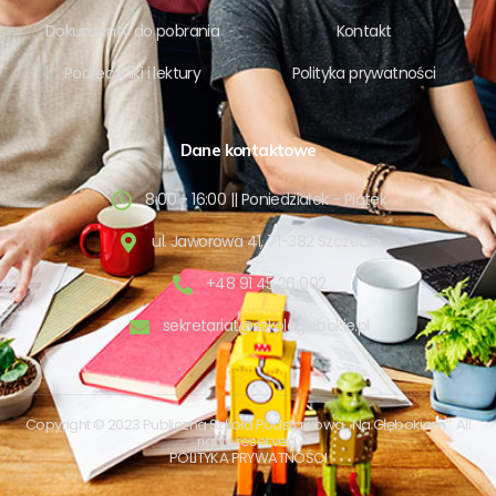
Dokumenty do pobrania
Kontakt
Podręczniki i lektury
Polityka prywatności
Dane kontaktowe
8:00 - 16:00 || Poniedziałek - Piątek
ul. Jaworowa 41, 71-382 Szczecin
+48 91 45 26 092
sekretariat@szkolaglebokie.pl
Copyright © 2023 Publiczna Szkoła Podstawowa ,,Na Głębokiem”. All
rights reserved.
POLITYKA PRYWATNOŚCI