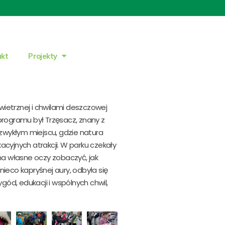
akt
Projekty
wietrznej i chwilami deszczowej
rogramu był Trzęsacz, znany z
iezwykłym miejscu, gdzie natura
acyjnych atrakcji. W parku czekały
na własne oczy zobaczyć, jak
ieco kapryśnej aury, odbyła się
gód, edukacji i wspólnych chwil,