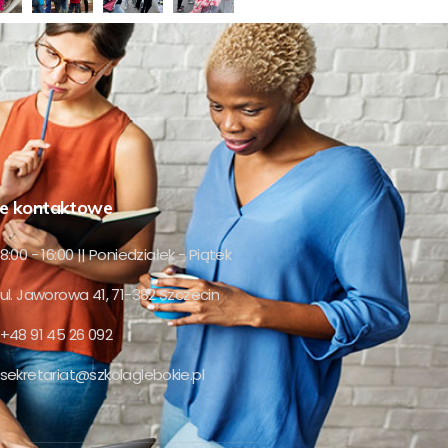
e kontaktowe
8:00 - 16:00 || Poniedziałek - Piątek
ul. Jaworowa 41, 71-382 Szczecin
+48 91 45 26 092
sekretariat@szkolaglebokie.pl