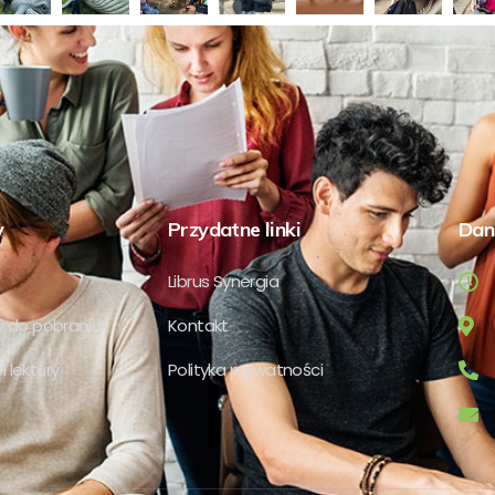
y
Przydatne linki
Dan
Librus Synergia
 do pobrania
Kontakt
i lektury
Polityka prywatności