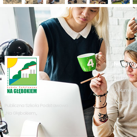
Na skrót
Historia
Dokumenty
Podręczniki 
Publiczna Szkoła Podstawowa
,,Na Głębokiem,,