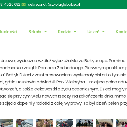
91 45 26 092
sekretariat@szkolaglebokie.pl
tualności
Szkoła
Rodzic
Uczeń
Kont
jednodniowej wycieczce wzdłuż wybrzeża Morza Bałtyckiego. Pomimo 
ć nadmorskie zakątki Pomorza Zachodniego. Pierwszym punktem p
ia” Bałtyk. Dzieci z zainteresowaniem wysłuchały historii o tym n
al, gdzie uczniowie odwiedzili Park Wieloryba – miejsce pełne eduk
stworzeń, a także ciekawostki o życiu oceanicznym. Dzieci mogły 
c się przy tym wielu nowych rzeczy. Na zakończenie dnia, mimo n
jęcia dopełniły radości z całej wyprawy. To był dzień pełen przy