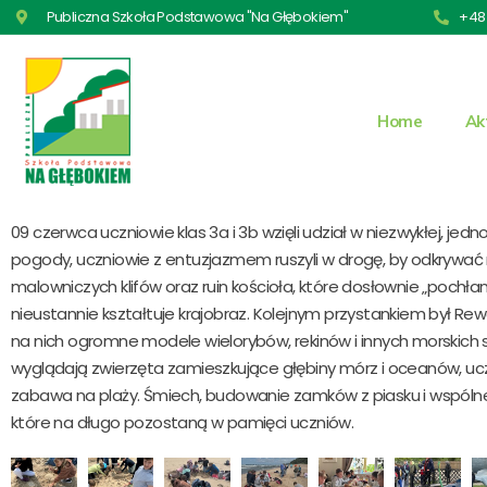
Publiczna Szkoła Podstawowa "Na Głębokiem"
+48 
Home
Ak
09 czerwca uczniowie klas 3a i 3b wzięli udział w niezwykłej, 
pogody, uczniowie z entuzjazmem ruszyli w drogę, by odkrywa
malowniczych klifów oraz ruin kościoła, które dosłownie „pochłan
nieustannie kształtuje krajobraz. Kolejnym przystankiem był Rew
na nich ogromne modele wielorybów, rekinów i innych morskich 
wyglądają zwierzęta zamieszkujące głębiny mórz i oceanów, uczą
zabawa na plaży. Śmiech, budowanie zamków z piasku i wspólne zd
które na długo pozostaną w pamięci uczniów.