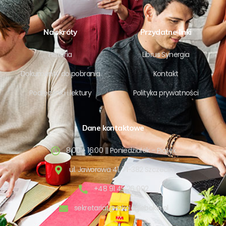
Na skróty
Przydatne linki
Historia
Librus Synergia
Dokumenty do pobrania
Kontakt
Podręczniki i lektury
Polityka prywatności
Dane kontaktowe
8:00 - 16:00 || Poniedziałek - Piątek
ul. Jaworowa 41, 71-382 Szczecin
+48 91 45 26 092
sekretariat@szkolaglebokie.pl