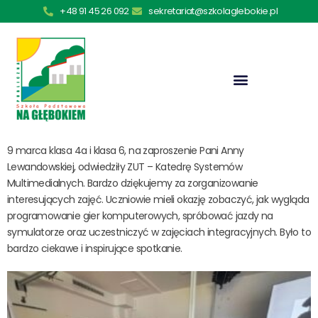
+48 91 45 26 092
sekretariat@szkolaglebokie.pl
9 marca klasa 4a i klasa 6, na zaproszenie Pani Anny
Lewandowskiej, odwiedziły ZUT – Katedrę Systemów
Multimedialnych. Bardzo dziękujemy za zorganizowanie
interesujących zajęć. Uczniowie mieli okazję zobaczyć, jak wygląda
programowanie gier komputerowych, spróbować jazdy na
symulatorze oraz uczestniczyć w zajęciach integracyjnych. Było to
bardzo ciekawe i inspirujące spotkanie.