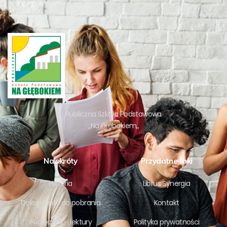
Publiczna Szkoła Podstawowa
,,Na Głębokiem,,
Na skróty
Przydatne linki
Historia
Librus Synergia
Dokumenty do pobrania
Kontakt
Podręczniki i lektury
Polityka prywatności