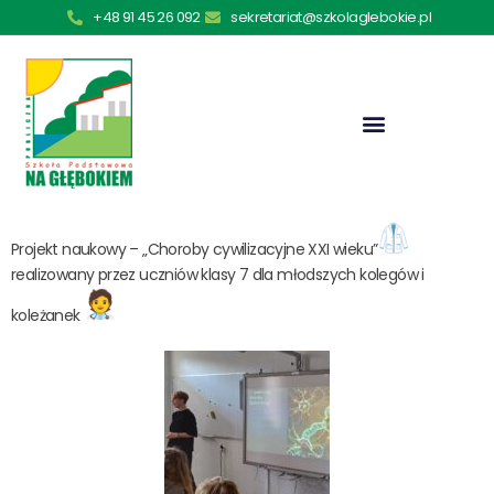
+48 91 45 26 092
sekretariat@szkolaglebokie.pl
Projekt naukowy – „Choroby cywilizacyjne XXI wieku”
realizowany przez uczniów klasy 7 dla młodszych kolegów i
koleżanek