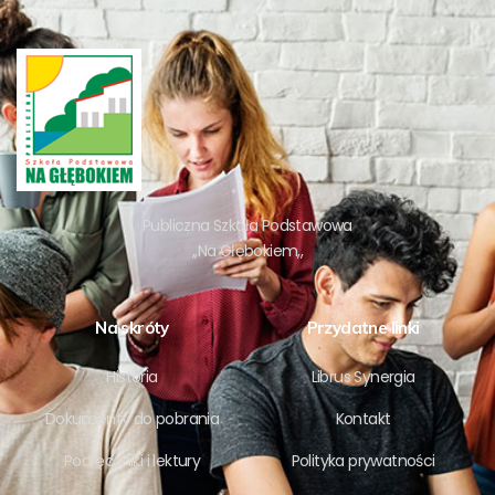
Publiczna Szkoła Podstawowa
,,Na Głębokiem,,
Na skróty
Przydatne linki
Historia
Librus Synergia
Dokumenty do pobrania
Kontakt
Podręczniki i lektury
Polityka prywatności