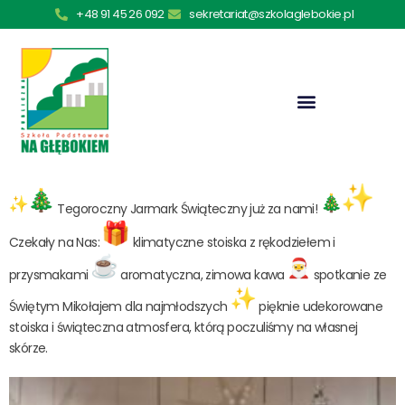
+48 91 45 26 092
sekretariat@szkolaglebokie.pl
Tegoroczny Jarmark Świąteczny już za nami!
Czekały na Nas:
klimatyczne stoiska z rękodziełem i
przysmakami
aromatyczna, zimowa kawa
spotkanie ze
Świętym Mikołajem dla najmłodszych
pięknie udekorowane
stoiska i świąteczna atmosfera, którą poczuliśmy na własnej
skórze.