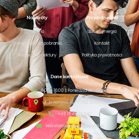
Na skróty
Przydatne linki
Historia
Librus Synergia
Dokumenty do pobrania
Kontakt
Podręczniki i lektury
Polityka prywatności
Dane kontaktowe
8:00 - 16:00 || Poniedziałek - Piątek
ul. Jaworowa 41, 71-382 Szczecin
+48 91 45 26 092
sekretariat@szkolaglebokie.pl