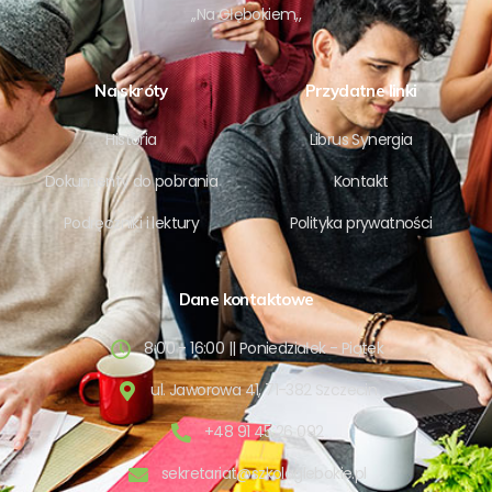
,,Na Głębokiem,,
Na skróty
Przydatne linki
Historia
Librus Synergia
Dokumenty do pobrania
Kontakt
Podręczniki i lektury
Polityka prywatności
Dane kontaktowe
8:00 - 16:00 || Poniedziałek - Piątek
ul. Jaworowa 41, 71-382 Szczecin
+48 91 45 26 092
sekretariat@szkolaglebokie.pl