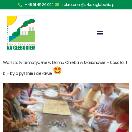
+48 91 45 26 092
sekretariat@szkolaglebokie.pl
Warsztaty tematyczne w Domu Chleba w Marianowie – klasa Ia i I
b – było pysznie i ciekawie