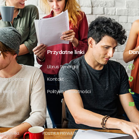
y
Przydatne linki
Dan
Librus Synergia
 do pobrania
Kontakt
i lektury
Polityka prywatności
s reserved.
POLITYKA PRYWATNOŚCI