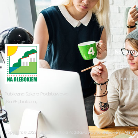
Na skrót
Historia
Dokumenty
Podręczniki 
Publiczna Szkoła Podstawowa
,,Na Głębokiem,,
Copyright © 2023 Publiczna Szkoła Podstawowa ,,Na Głębokiem”. All right