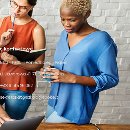
e kontaktowe
8:00 - 16:00 || Poniedziałek - Piątek
ul. Jaworowa 41, 71-382 Szczecin
+48 91 45 26 092
sekretariat@szkolaglebokie.pl