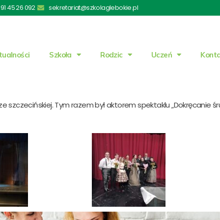
91 45 26 092
sekretariat@szkolaglebokie.pl
tualności
Szkoła
Rodzic
Uczeń
Kont
 szczecińskiej. Tym razem był aktorem spektaklu „Dokręcanie śru